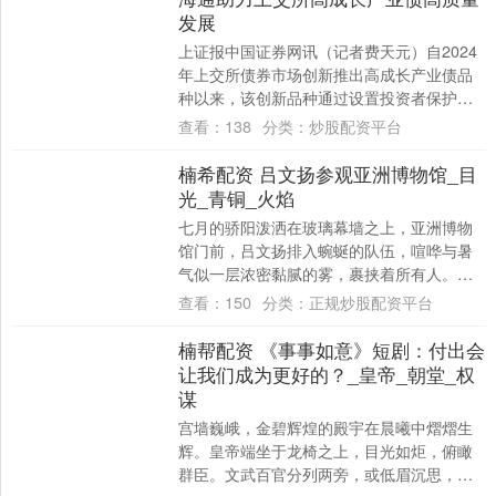
发展
上证报中国证券网讯（记者费天元）自2024
年上交所债券市场创新推出高成长产业债品
种以来，该创新品种通过设置投资者保护增
强条款、优化信息披露机制、搭建高效投融
查看：
138
分类：
炒股配资平台
沟通....
楠希配资 吕文扬参观亚洲博物馆_目
光_青铜_火焰
七月的骄阳泼洒在玻璃幕墙之上，亚洲博物
馆门前，吕文扬排入蜿蜒的队伍，喧哗与暑
气似一层浓密黏腻的雾，裹挟着所有人。他
擦擦额角的汗，终于挤进馆内，骤然被空调
查看：
150
分类：
正规炒股配资平台
冷气包裹....
楠帮配资 《事事如意》短剧：付出会
让我们成为更好的？_皇帝_朝堂_权
谋
宫墙巍峨，金碧辉煌的殿宇在晨曦中熠熠生
辉。皇帝端坐于龙椅之上，目光如炬，俯瞰
群臣。文武百官分列两旁，或低眉沉思，或