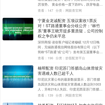
厉涨势。 黄金价格一度下跌8%，跌穿每盎司
5000美元；白银大跌超过20%，创出20....
查看：
147
分类：
网眼查官网
宁夏金龙诚配资 五项议案收1票反
对！ST路通董事会分歧公开：“林竹
系”董事王晓芳提多重质疑，公司控制
权之争仍未平息
深圳商报·读创客户端记者穆砚 12月12日晚
间，无锡路通视信网络股份有限公司（以下
简称“ST路通”或“公司”）发布第五届董事会第
二十二次会议决议公告。公告提交审....
查看：
196
分类：
炒股配资平台
楠帮配资 印尼苏门答腊岛山体滑坡灾
害遇难人数已超千人
印尼抗灾署公布的最新数据显示，苏门答腊
岛因洪灾和山体滑坡灾害遇难人数达到1003
人，另有218人失踪。印度尼西亚苏门答腊岛
的亚齐省、北苏门答腊省和西苏门答腊省
查看：
139
分类：
网眼查官网
近....