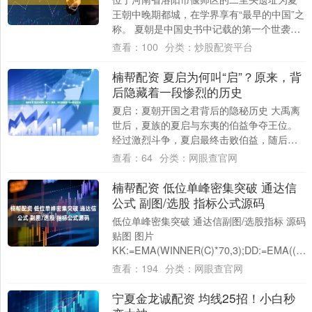
王朝中晚期都城，在学界享有“最早的中国”之
称。 夏朝是中国史书中记载的第一个世袭制
朝代。一般认为夏朝共传14代、17后（夏....
查看：
100
分类：
炒股配资平台
楠帮配资 夏启为何叫“启”？原来，背
后隐藏着一段惨烈的历史
夏启：夏朝开国之君背后的隐秘历史 大禹离
世后，夏族的夏启与东夷的伯益争夺王位。
经过激烈斗争，夏启最终击败伯益，随后又
通过武力征服了不愿臣服的各方势力，正式
查看：
64
分类：
网眼查官网
建立了....
楠帮配资 低位单峰密集突破 通达信
公式 副图/选股 指标公式源码
低位单峰密集突破 通达信副图/选股指标 源码
贴图 图片
KK:=EMA(WINNER(C)*70,3);DD:=EMA((WIN
WINN....
查看：
194
分类：
网眼查官网
宁夏金龙诚配资 均线25招！小白秒