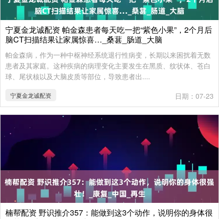
宁夏金龙诚配资 帕金森患者每天吃一把“紫色小果”，2个月后
脑CT扫描结果让家属惊喜…_桑葚_肠道_大脑
帕金森病，作为一种中枢神经系统退行性病变，长期以来困扰着无数
患者及其家庭。这种疾病的病理变化主要发生在黑质、纹状体、苍白
球、尾状核以及大脑皮质等部位，导致患者出....
宁夏金龙诚配资
日期：07-23
楠帮配资 野识推介357：能做到这3个动作，说明你的身体很