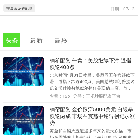
宁夏金龙诚配资
日期：07-13
头条
最新
最热
楠希配资 午盘：美股继续下滑 道指
跌逾400点
北京时间1月31日凌晨，美股周五午盘继续下
滑，道指下跌逾400点。美国总统特朗普提名
凯文沃什接替鲍威尔担任美联储主席。市场
料其最终将不支持大幅降息，因此仍维持
查看：
125
分类：
正规炒股配资平台
今....
楠帮配资 金价跌穿5000美元 白银暴
跌逾两成 市场在震荡中逆转创纪录涨
势
黄金和白银周五遭遇多年来的最大跌幅，市
场在震荡的走势中逆转了先前创出纪录的凌