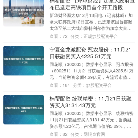
楠希配资 【环球财经】加拿大政府宣
布已选定高铁项目首个开工路段
新华财经渥太华12月13日电（记者林威）加
拿大联邦政府12日宣布，已选定该国首都渥
太华至第二大城市蒙特利尔作为加拿大首个
高铁网络建设的首个开工路段。 据加拿大
查看：
72
分类：
正规炒股配资平台
交....
宁夏金龙诚配资 冠农股份：11月21
日获融资买入4225.51万元
同花顺（300033）数据中心显示，冠农股份
（600251）11月21日获融资买入4225.51万
元，当前融资余额4.29亿元，占流通市值的
6.37%，超过历史....
查看：
184
分类：
炒股配资平台
楠帮配资 统联精密：11月21日获融
资买入3131.43万元
同花顺（300033）数据中心显示，统联精密
11月21日获融资买入3131.43万元，当前融
资余额4.20亿元，占流通市值的5.29%，超
过历史90%分位水平。....
查看：
82
分类：
网眼查官网