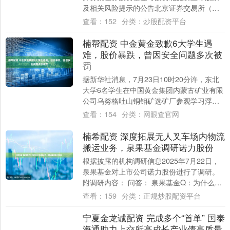
及相关风险提示的公告北京证券交易所（以
下简称“北交所”）上市的股票是国内依法发行
查看：
152
分类：
炒股配资平台
上市....
楠帮配资 中金黄金致歉6大学生遇
难，股价暴跌，曾因安全问题多次被
罚
据新华社消息，7月23日10时20分许，东北
大学6名学生在中国黄金集团内蒙古矿业有限
公司乌努格吐山铜钼矿选矿厂参观学习浮选
工艺过程中，因格栅板脱落坠入浮选槽。
查看：
154
分类：
网眼查官网
经....
楠希配资 深度拓展无人叉车场内物流
搬运业务，泉果基金调研诺力股份
根据披露的机构调研信息2025年7月22日，
泉果基金对上市公司诺力股份进行了调研。
附调研内容： 问答： 泉果基金Q：为什么做
具身智能搬运机器人？ A：我们公司....
查看：
159
分类：
正规炒股配资平台
宁夏金龙诚配资 完成多个“首单” 国泰
海通助力上交所高成长产业债高质量