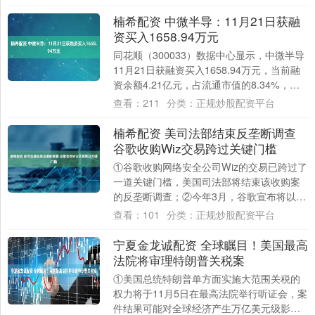
楠希配资 中微半导：11月21日获融
资买入1658.94万元
同花顺（300033）数据中心显示，中微半导
11月21日获融资买入1658.94万元，当前融
资余额4.21亿元，占流通市值的8.34%，超
过历史90%分位水平。....
查看：
211
分类：
正规炒股配资平台
楠希配资 美司法部结束反垄断调查
谷歌收购Wiz交易跨过关键门槛
①谷歌收购网络安全公司Wiz的交易已跨过了
一道关键门槛，美国司法部将结束该收购案
的反垄断调查；②今年3月，谷歌宣布将以
320亿美元的全现金交易收购Wiz。交易结....
查看：
101
分类：
正规炒股配资平台
宁夏金龙诚配资 全球瞩目！美国最高
法院将审理特朗普关税案
①美国总统特朗普单方面实施大范围关税的
权力将于11月5日在最高法院举行听证会，案
件结果可能对全球经济产生万亿美元级影