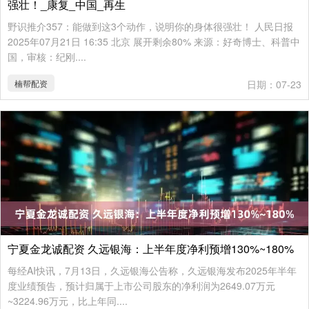
强壮！_康复_中国_再生
野识推介357：能做到这3个动作，说明你的身体很强壮！ 人民日报
2025年07月21日 16:35 北京 展开剩余80% 来源：好奇博士、科普中
国，审核：纪刚....
楠帮配资
日期：07-23
宁夏金龙诚配资 久远银海：上半年度净利预增130%~180%
每经AI快讯，7月13日，久远银海公告称，久远银海发布2025年半年
度业绩预告，预计归属于上市公司股东的净利润为2649.07万元
~3224.96万元，比上年同....