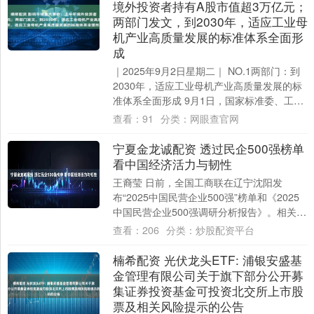
境外投资者持有A股市值超3万亿元；
两部门发文，到2030年，适应工业母
机产业高质量发展的标准体系全面形
成
｜2025年9月2日星期二｜ NO.1两部门：到
2030年，适应工业母机产业高质量发展的标
准体系全面形成 9月1日，国家标准委、工业
和信息化部印发《工业母机高质....
查看：
91
分类：
网眼查官网
宁夏金龙诚配资 透过民企500强榜单
看中国经济活力与韧性
王裔莹 日前，全国工商联在辽宁沈阳发
布“2025中国民营企业500强”榜单和《2025
中国民营企业500强调研分析报告》。相关数
据显示，民营企业500强入围门槛....
查看：
206
分类：
炒股配资平台
楠希配资 光伏龙头ETF: 浦银安盛基
金管理有限公司关于旗下部分公开募
集证券投资基金可投资北交所上市股
票及相关风险提示的公告