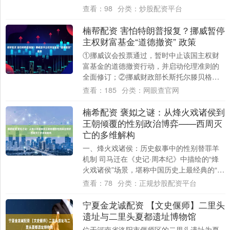
响；②案件核心涉及两项关税措施，下级法
查看：
98
分类：
炒股配资平台
院已裁....
楠帮配资 害怕特朗普报复？挪威暂停
主权财富基金“道德撤资” 政策
①挪威议会投票通过，暂时中止该国主权财
富基金的道德撤资行动，并启动伦理准则的
全面修订；②挪威财政部长斯托尔滕贝格表
示，此举是为了“保护”挪威主权基金，特别是
查看：
185
分类：
网眼查官网
在基....
楠希配资 褒姒之谜：从烽火戏诸侯到
王朝倾覆的性别政治博弈——西周灭
亡的多维解构
一、烽火戏诸侯：历史叙事中的性别替罪羊
机制 司马迁在《史记·周本纪》中描绘的“烽
火戏诸侯”场景，堪称中国历史上最经典的“红
颜祸水”叙事：周幽王为博褒姒一笑，点燃....
查看：
78
分类：
正规炒股配资平台
宁夏金龙诚配资 【文史偃师】二里头
遗址与二里头夏都遗址博物馆
位于河南省洛阳市偃师区的二里头遗址为夏