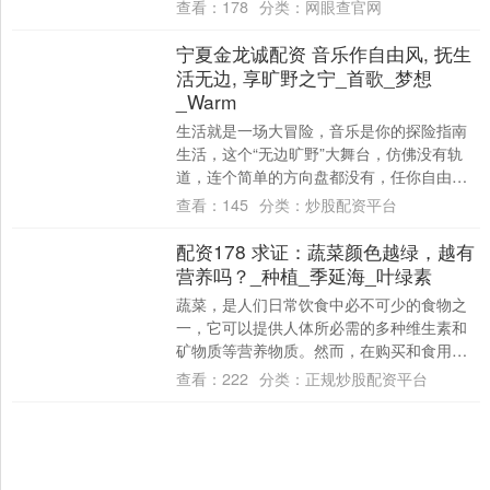
高声陈词，一场关乎社稷安危的朝议正悄然
查看：
178
分类：
网眼查官网
展开。 ....
宁夏金龙诚配资 音乐作自由风, 抚生
活无边, 享旷野之宁_首歌_梦想
_Warm
生活就是一场大冒险，音乐是你的探险指南
生活，这个“无边旷野”大舞台，仿佛没有轨
道，连个简单的方向盘都没有，任你自由驰
骋，或者乱跑，或者丢三落四。不过，幸好
查看：
145
分类：
炒股配资平台
有个....
配资178 求证：蔬菜颜色越绿，越有
营养吗？_种植_季延海_叶绿素
蔬菜，是人们日常饮食中必不可少的食物之
一，它可以提供人体所必需的多种维生素和
矿物质等营养物质。然而，在购买和食用蔬
菜时，许多人都会注意到蔬菜颜色深浅不
查看：
222
分类：
正规炒股配资平台
一。颜色越....