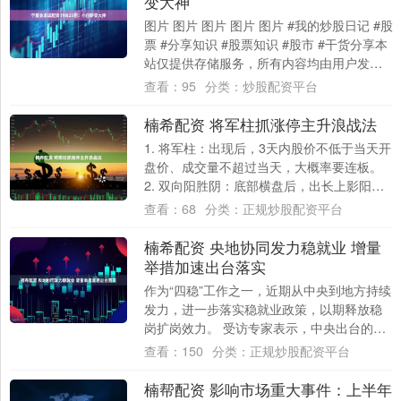
变大神
图片 图片 图片 图片 图片 #我的炒股日记 #股
票 #分享知识 #股票知识 #股市 #干货分享本
站仅提供存储服务，所有内容均由用户发
布，如发现有害或侵权内容，....
查看：
95
分类：
炒股配资平台
楠希配资 将军柱抓涨停主升浪战法
1. 将军柱：出现后，3天内股价不低于当天开
盘价、成交量不超过当天，大概率要连板。 ​​
2. 双向阳胜阴：底部横盘后，出长上影阳
线，能盖住前一天阴线，且成交量更....
查看：
68
分类：
正规炒股配资平台
楠希配资 央地协同发力稳就业 增量
举措加速出台落实
作为“四稳”工作之一，近期从中央到地方持续
发力，进一步落实稳就业政策，以期释放稳
岗扩岗效力。 受访专家表示，中央出台的一
系列财政、货币和产业政策紧紧围绕“就业
查看：
150
分类：
正规炒股配资平台
优....
楠帮配资 影响市场重大事件：上半年